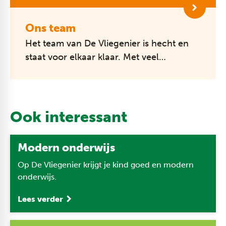
Ons team
Het team van De Vliegenier is hecht en
staat voor elkaar klaar. Met veel
betrokkenheid en enthousiasme staan de
leerkrachten voor de klas.
“Ik ben trot...
Ook interessant
Modern onderwijs
Op De Vliegenier krijgt je kind goed en modern
onderwijs.
Lees verder