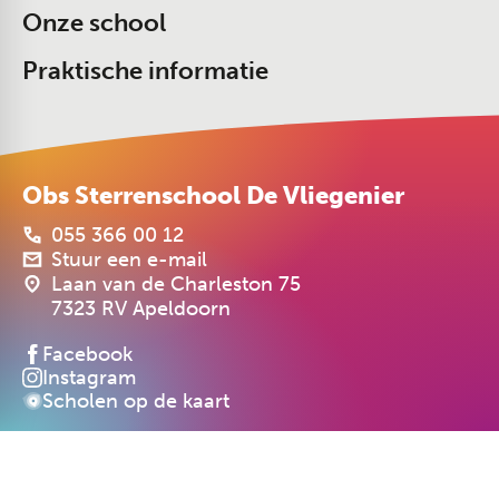
Onze school
Praktische informatie
Obs Sterrenschool De Vliegenier
055 366 00 12
Stuur een e-mail
Laan van de Charleston 75
7323 RV Apeldoorn
Facebook
Instagram
Scholen op de kaart
Cookiebeleid
Privacyverklaring
Realisatie: PRIMAIR Communicatie