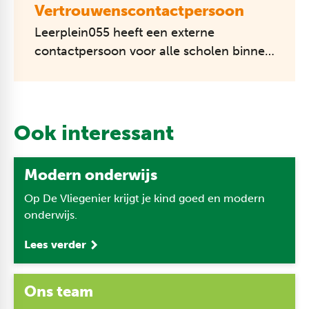
Vertrouwenscontactpersoon
Leerplein055 heeft een externe
contactpersoon voor alle scholen binnen
Leerplein055. ​
Dit is Abelien Visser, werkzaam bij de
IJsselgroep.
Ook interessant
​Telefoon: 0...
Modern onderwijs
Op De Vliegenier krijgt je kind goed en modern
onderwijs.
Lees verder
Ons team